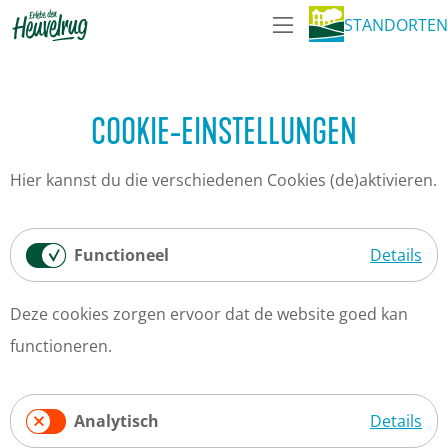
STANDORTEN
G
M
e
e
h
n
COOKIE-EINSTELLUNGEN
e
ü
n
Hier kannst du die verschiedenen Cookies (de)aktivieren.
S
i
Functioneel
Details
e
F
z
Deze cookies zorgen ervoor dat de website goed kan
u
u
functioneren.
n
r
c
H
t
Analytisch
Details
o
i