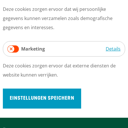
A
m
o
Deze cookies zorgen ervoor dat wij persoonlijke
n
e
n
gegevens kunnen verzamelen zoals demografische
a
p
e
gegevens en interesses.
l
a
e
y
g
l
t
e
Marketing
Details
i
M
s
Deze cookies zorgen ervoor dat externe diensten de
a
c
website kunnen verrijken.
r
h
k
e
EINSTELLUNGEN SPEICHERN
t
i
n